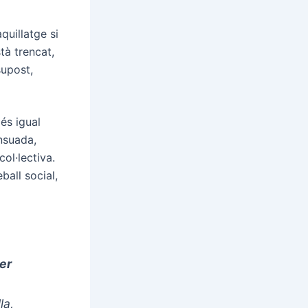
quillatge si
tà trencat,
supost,
és igual
nsuada,
ol·lectiva.
ball social,
ser
la,