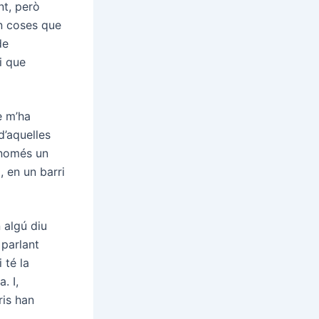
t, però
n coses que
de
i que
e m’ha
d’aquelles
 només un
, en un barri
 algú diu
 parlant
 té la
. I,
ris han