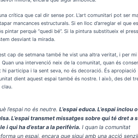
 una crítica que cal dir sense por. L’art comunitari pot ser ma
tapar mancances estructurals. Si en lloc d’arreglar el que es
s pintar perquè “quedi bé”. Si la pintura substitueix el pres
estem desviant la mirada.
st cap de setmana també he vist una altra veritat, i per mi 
. Quan una intervenció neix de la comunitat, quan és conse
 hi participa i la sent seva, no és decoració. És apropiació c
itat dient aquest espai també és nostre. I això, des del tre
 clau.
uè l’espai no és neutre.
L’espai educa. L’espai inclou o
lsa. L’espai transmet missatges sobre qui té dret a 
le i qui ha d’estar a la perifèria.
I quan la comunitat
sforma un espai, encara que sigui amb una acció senzil