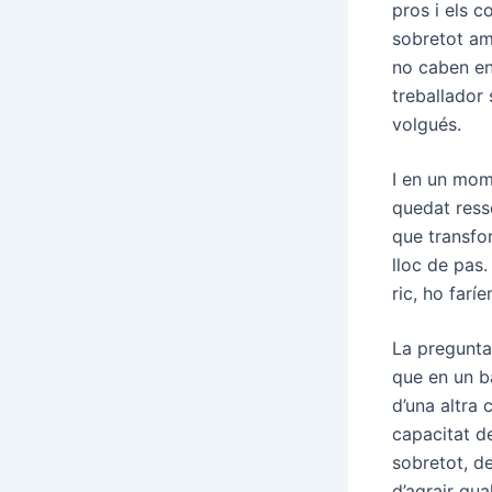
pros i els 
sobretot am
no caben en
treballador 
volgués.
I en un mom
quedat resso
que transfo
lloc de pas.
ric, ho far
La pregunta
que en un ba
d’una altra 
capacitat de
sobretot, de
d’agrair qua