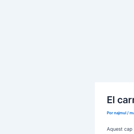
El ca
Por
najmul
/
ma
Aquest cap 