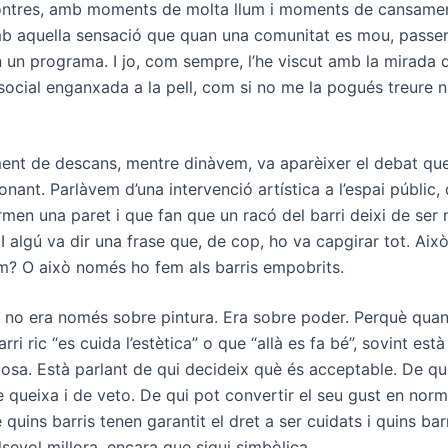
contres, amb moments de molta llum i moments de cansamen
b aquella sensació que quan una comunitat es mou, passe
 un programa. I jo, com sempre, l’he viscut amb la mirada 
social enganxada a la pell, com si no me la pogués treure n
ent de descans, mentre dinàvem, va aparèixer el debat qu
nant. Parlàvem d’una intervenció artística a l’espai públic, 
rmen una paret i que fan que un racó del barri deixi de ser
 I algú va dir una frase que, de cop, ho va capgirar tot. Això
íem? O això només ho fem als barris empobrits.
 no era només sobre pintura. Era sobre poder. Perquè quan
rri ric “es cuida l’estètica” o que “allà es fa bé”, sovint està
cosa. Està parlant de qui decideix què és acceptable. De qui
 queixa i de veto. De qui pot convertir el seu gust en norma
 quins barris tenen garantit el dret a ser cuidats i quins bar
lsevol millora, encara que sigui simbòlica.