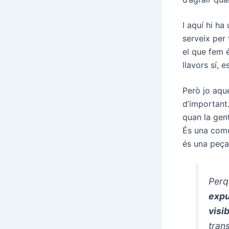
I aquí hi ha
serveix per 
el que fem é
llavors sí, 
Però jo aque
d’important
quan la gent
És una comun
és una peça
Perq
expu
visib
tran