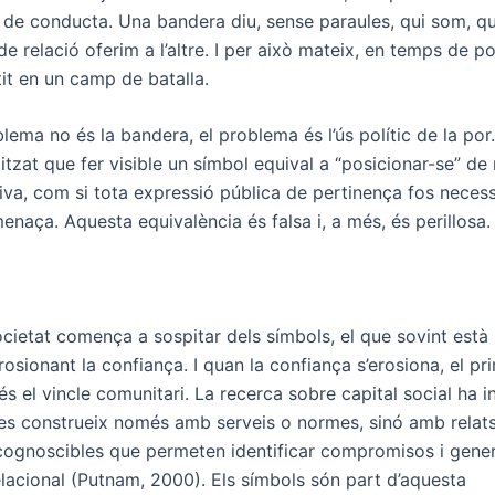
 de conducta. Una bandera diu, sense paraules, qui som, 
 de relació oferim a l’altre. I per això mateix, en temps de po
it en un camp de batalla.
blema no és la bandera, el problema és l’ús polític de la po
itzat que fer visible un símbol equival a “posicionar-se” d
iva, com si tota expressió pública de pertinença fos neces
enaça. Aquesta equivalència és falsa i, a més, és perillosa.
cietat comença a sospitar dels símbols, el que sovint està
rosionant la confiança. I quan la confiança s’erosiona, el pr
 és el vincle comunitari. La recerca sobre capital social ha in
es construeix només amb serveis o normes, sinó amb relat
ecognoscibles que permeten identificar compromisos i gene
elacional (Putnam, 2000). Els símbols són part d’aquesta