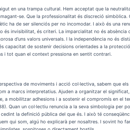
igut en una trampa cultural. Hem acceptat que la neutralit
magant-se. Que la professionalitat és discreció simbòlica. 
tic ha de ser silenciós per no incomodar. I això és una ren
o és invisibilitat, és criteri. La imparcialitat no és absència 
gorosa d’uns valors universals. I la independència no és dist
s capacitat de sostenir decisions orientades a la protecció 
ins i tot quan el context pressiona en sentit contrari.
erspectiva de moviments i acció col·lectiva, sabem que els
m a marcs interpretatius. Ajuden a organitzar el significat, 
le, a mobilitzar adhesions i a sostenir el compromís en el t
8). Quan un col·lectiu renuncia a la seva simbologia per por
 cedint la definició pública del que és. I això té conseqüèn
uem qui som, algú ho explicarà per nosaltres. I sovint ho f
implistes, sospitoses o directament hostils.