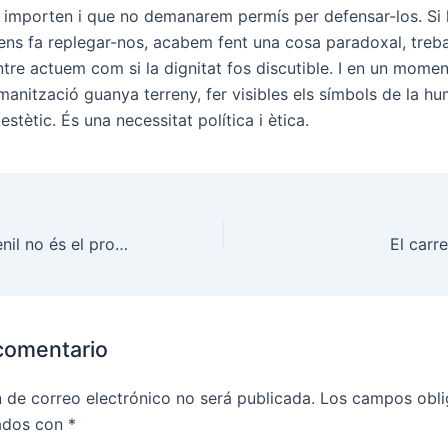
s importen i que no demanarem permís per defensar-los. Si l
 ens fa replegar-nos, acabem fent una cosa paradoxal, treba
tre actuem com si la dignitat fos discutible. I en un momen
anització guanya terreny, fer visibles els símbols de la hu
 estètic. És una necessitat política i ètica.
La sexualitat juvenil no és el problema, el problema és la desprotecció
El carr
comentario
n de correo electrónico no será publicada.
Los campos obli
ados con
*