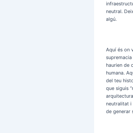
infraestruct
neutral. Dei
algú.
Aquí és on v
supremacia 
haurien de c
humana. Aquí
del teu hist
que siguis 
arquitectura
neutralitat 
de generar 