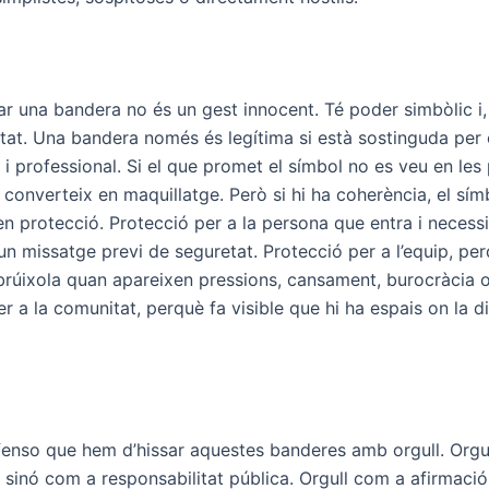
ar una bandera no és un gest innocent. Té poder simbòlic i, 
itat. Una bandera només és legítima si està sostinguda per
l i professional. Si el que promet el símbol no es veu en les
 converteix en maquillatge. Però si hi ha coherència, el sím
n protecció. Protecció per a la persona que entra i necessi
un missatge previ de seguretat. Protecció per a l’equip, pe
 brúixola quan apareixen pressions, cansament, burocràcia o
r a la comunitat, perquè fa visible que hi ha espais on la d
fenso que hem d’hissar aquestes banderes amb orgull. Orgu
, sinó com a responsabilitat pública. Orgull com a afirmaci