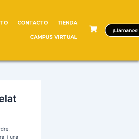
NTO
CONTACTO
TIENDA
¡Llámanos!
CAMPUS VIRTUAL
elat
dre.
al i una