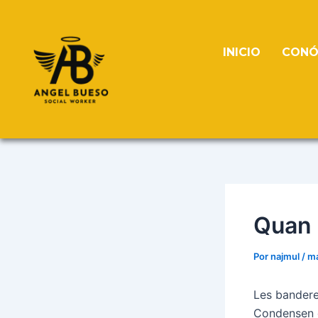
Ir
Navegación
al
de
contenido
entradas
INICIO
CONÓ
Quan 
Por
najmul
/
ma
Les bandere
Condensen e