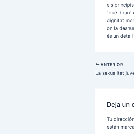
els principi
“què diran”
dignitat men
on la deshum
és un detall
ANTERIOR
Deja un 
Tu direcció
están marc