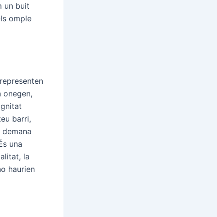
m un buit
els omple
 representen
n onegen,
ignitat
eu barri,
’t demana
És una
litat, la
 no haurien