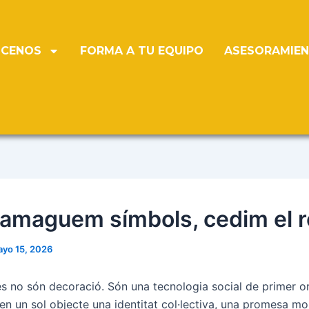
CENOS
FORMA A TU EQUIPO
ASESORAMIE
amaguem símbols, cedim el r
yo 15, 2026
s no són decoració. Són una tecnologia social de primer or
n un sol objecte una identitat col·lectiva, una promesa mor