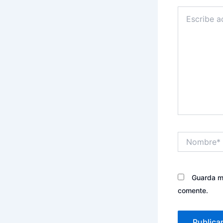
Escribe
aquí...
Nombre*
Guarda mi
comente.