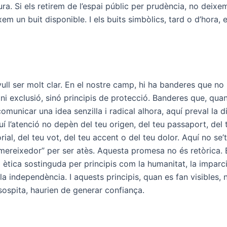
ura. Si els retirem de l’espai públic per prudència, no deixe
xem un buit disponible. I els buits simbòlics, tard o d’hora, 
ull ser molt clar. En el nostre camp, hi ha banderes que no
ni exclusió, sinó principis de protecció. Banderes que, qua
omunicar una idea senzilla i radical alhora, aquí preval la d
 l’atenció no depèn del teu origen, del teu passaport, del t
orial, del teu vot, del teu accent o del teu dolor. Aquí no se
“mereixedor” per ser atès. Aquesta promesa no és retòrica. 
 ètica sostinguda per principis com la humanitat, la imparcia
i la independència. I aquests principis, quan es fan visibles,
sospita, haurien de generar confiança.