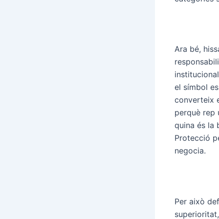
Ara bé, hiss
responsabil
instituciona
el símbol es
converteix e
perquè rep 
quina és la
Protecció pe
negocia.
Per això de
superioritat