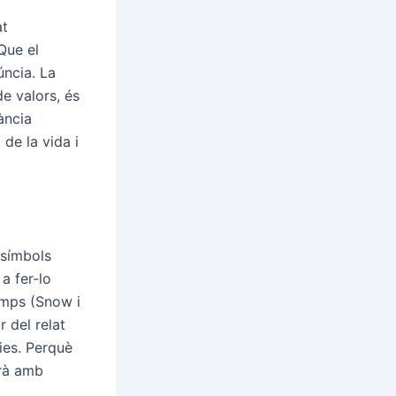
at
Que el
úncia. La
de valors, és
ància
de la vida i
 símbols
a fer-lo
emps (Snow i
 del relat
cies. Perquè
arà amb