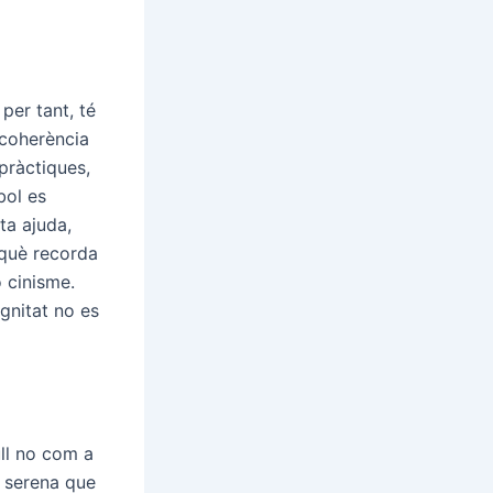
per tant, té
 coherència
 pràctiques,
bol es
ta ajuda,
rquè recorda
 cinisme.
ignitat no es
ll no com a
ó serena que