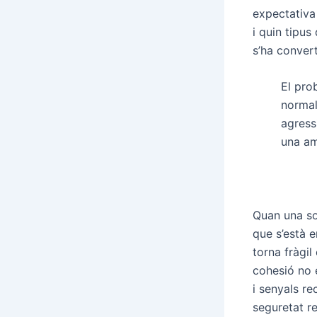
expectativa
i quin tipus
s’ha convert
El pro
normal
agress
una am
Quan una so
que s’està e
torna fràgil
cohesió no 
i senyals r
seguretat r