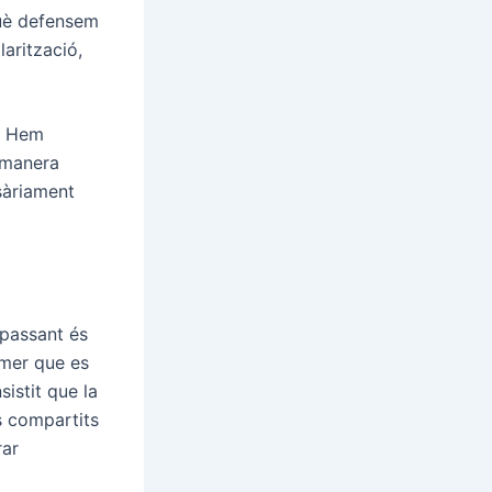
què defensem
larització,
r. Hem
e manera
sàriament
 passant és
imer que es
sistit que la
s compartits
rar