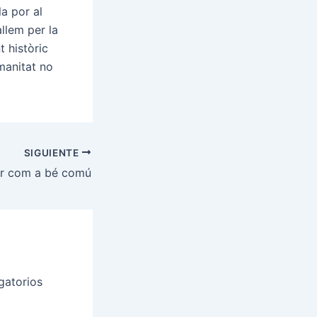
a por al
llem per la
t històric
manitat no
SIGUIENTE
er com a bé comú
gatorios