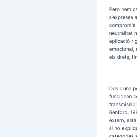
Però hem ca
s’expressa a
compromís è
neutralitat n
aplicació ri
emocional, é
els drets, f
Des d’una p
funcionen co
transmissib
Benford, 198
extern, està
si no expliq
categories s