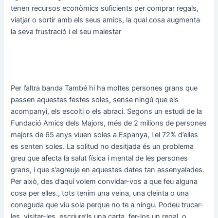
tenen recursos econòmics suficients per comprar regals,
viatjar o sortir amb els seus amics, la qual cosa augmenta
la seva frustració i el seu malestar
Per l’altra banda També hi ha moltes persones grans que
passen aquestes festes soles, sense ningú que els
acompanyi, els escolti o els abraci. Segons un estudi de la
Fundació Amics dels Majors, més de 2 milions de persones
majors de 65 anys viuen soles a Espanya, i el 72% d’elles
es senten soles. La solitud no desitjada és un problema
greu que afecta la salut física i mental de les persones
grans, i que s’agreuja en aquestes dates tan assenyalades.
Per això, des d’aquí volem convidar-vos a que feu alguna
cosa per elles., tots tenim una veina, una cleinta o una
coneguda que viu sola perque no te a ningu. Podeu trucar-
les, visitar-les, escriure’ls una carta, fer-los un regal, o