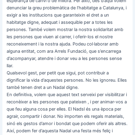
esperança de canvi o de millora. Per això, des d’aquí volem
denunciar la greu problemàtica de l’habitatge a Catalunya, i
exigir a les institucions que garanteixin el dret a un
habitatge digne, adequat i assequible per a totes les
persones. També volem mostrar la nostra solidaritat amb
les persones que viuen al carrer, i oferir-los el nostre
reconeixement i la nostra ajuda. Podeu col·laborar amb
alguna entitat, com ara Arrels Fundació, que s’encarrega
d’acompanyar, atendre i donar veu a les persones sense
llar.
Qualsevol gest, per petit que sigui, pot contribuir a
dignificar la vida d’aquestes persones. No les ignoreu. Elles
també tenen dret a un Nadal digne.
En definitiva, volem que aquest text serveixi per visibilitzar i
reconèixer a les persones que pateixen , i per animar-vos a
que feu alguna cosa per elles. El Nadsl és una època per
agrair, compartir i donar. No importen els regals materials,
sinó els gestos d’amor i bondat que podem oferir als altres.
Així, podem fer d’aquesta Nadal una festa més feliç i