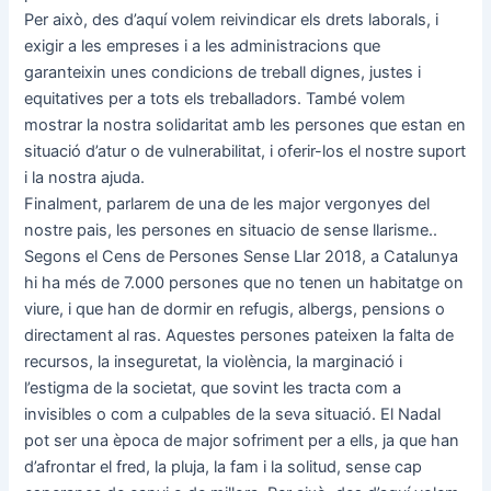
Per això, des d’aquí volem reivindicar els drets laborals, i
exigir a les empreses i a les administracions que
garanteixin unes condicions de treball dignes, justes i
equitatives per a tots els treballadors. També volem
mostrar la nostra solidaritat amb les persones que estan en
situació d’atur o de vulnerabilitat, i oferir-los el nostre suport
i la nostra ajuda.
Finalment, parlarem de una de les major vergonyes del
nostre pais, les persones en situacio de sense llarisme..
Segons el Cens de Persones Sense Llar 2018, a Catalunya
hi ha més de 7.000 persones que no tenen un habitatge on
viure, i que han de dormir en refugis, albergs, pensions o
directament al ras. Aquestes persones pateixen la falta de
recursos, la inseguretat, la violència, la marginació i
l’estigma de la societat, que sovint les tracta com a
invisibles o com a culpables de la seva situació. El Nadal
pot ser una època de major sofriment per a ells, ja que han
d’afrontar el fred, la pluja, la fam i la solitud, sense cap