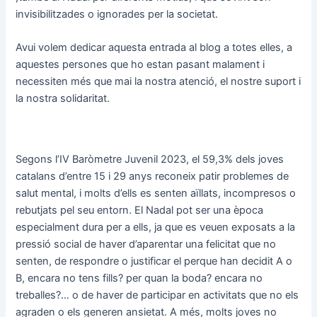
invisibilitzades o ignorades per la societat.
Avui volem dedicar aquesta entrada al blog a totes elles, a
aquestes persones que ho estan pasant malament i
necessiten més que mai la nostra atenció, el nostre suport i
la nostra solidaritat.
Segons l’IV Baròmetre Juvenil 2023, el 59,3% dels joves
catalans d’entre 15 i 29 anys reconeix patir problemes de
salut mental, i molts d’ells es senten aïllats, incompresos o
rebutjats pel seu entorn. El Nadal pot ser una època
especialment dura per a ells, ja que es veuen exposats a la
pressió social de haver d’aparentar una felicitat que no
senten, de respondre o justificar el perque han decidit A o
B, encara no tens fills? per quan la boda? encara no
treballes?… o de haver de participar en activitats que no els
agraden o els generen ansietat. A més, molts joves no