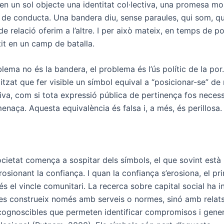
n un sol objecte una identitat col·lectiva, una promesa mor
 de conducta. Una bandera diu, sense paraules, qui som, 
 de relació oferim a l’altre. I per això mateix, en temps de po
it en un camp de batalla.
blema no és la bandera, el problema és l’ús polític de la po
itzat que fer visible un símbol equival a “posicionar-se” d
iva, com si tota expressió pública de pertinença fos neces
enaça. Aquesta equivalència és falsa i, a més, és perillosa.
cietat comença a sospitar dels símbols, el que sovint està
rosionant la confiança. I quan la confiança s’erosiona, el pr
 és el vincle comunitari. La recerca sobre capital social ha in
es construeix només amb serveis o normes, sinó amb relat
ecognoscibles que permeten identificar compromisos i gene