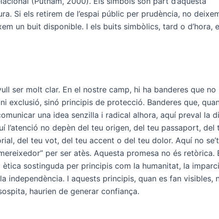
elacional (Putnam, 2000). Els símbols són part d’aquesta
ura. Si els retirem de l’espai públic per prudència, no deixe
xem un buit disponible. I els buits simbòlics, tard o d’hora, 
ull ser molt clar. En el nostre camp, hi ha banderes que no
ni exclusió, sinó principis de protecció. Banderes que, qua
omunicar una idea senzilla i radical alhora, aquí preval la d
 l’atenció no depèn del teu origen, del teu passaport, del t
orial, del teu vot, del teu accent o del teu dolor. Aquí no se
“mereixedor” per ser atès. Aquesta promesa no és retòrica. 
 ètica sostinguda per principis com la humanitat, la imparcia
i la independència. I aquests principis, quan es fan visibles,
sospita, haurien de generar confiança.