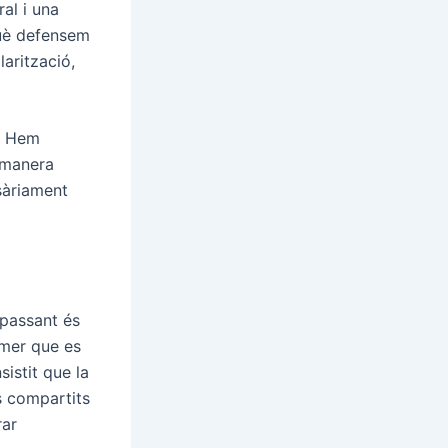
al i una
què defensem
larització,
r. Hem
e manera
sàriament
 passant és
imer que es
sistit que la
s compartits
rar