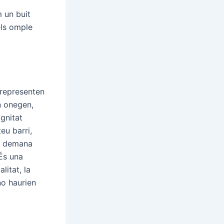
m un buit
els omple
 representen
n onegen,
ignitat
eu barri,
’t demana
És una
litat, la
 no haurien