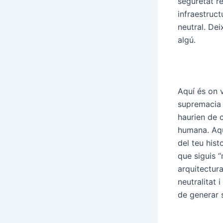
seguretat r
infraestruct
neutral. Dei
algú.
Aquí és on v
supremacia 
haurien de c
humana. Aquí
del teu hist
que siguis 
arquitectura
neutralitat 
de generar 