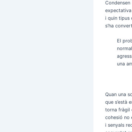
Condensen e
expectativa
i quin tipus
s’ha convert
El pro
normal
agress
una am
Quan una so
que s’està e
torna fràgil
cohesió no 
i senyals r